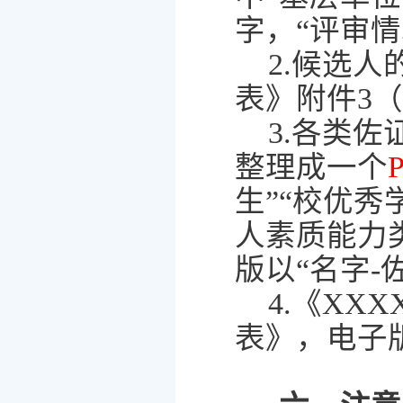
字，
“
评审情
2.
候选人
表》
附件
3
（
3.
各类佐
整理成一个
生
”“
校优秀
人素质能力
版
以
“
名字
-
4.
《
XXX
表》，
电子