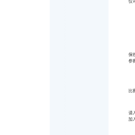
仅
保
参
比
请
加