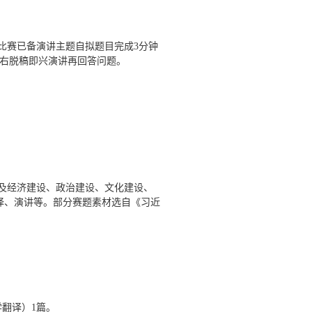
比赛已备演讲主题自拟题目完成
3
分钟
右脱稿即兴演讲再回答问题。
及经济建设、政治建设、文化建设、
译、演讲等。部分赛题素材选自《习近
学翻译）
1
篇。