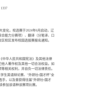
：
1337
重大变化，校选赛于
2024
年
6
月启动，辽
综合能力分赛项）、翻译（分笔译、口
发区校区发布校园选拔赛报名通知。
《中华人民共和国宪法》及其他法律
犯他人著作权及其他一切合法权益。如
项等相关权利，并自负一切法律责任。
大学生英语辩论赛、“外研社•国才杯”全
选手，以及曾获得往届“外研社•国才
继续参加该语种该赛项比赛。