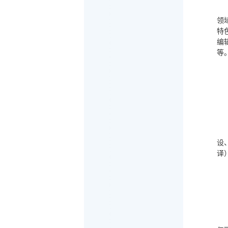
领
特
编
等
设
译