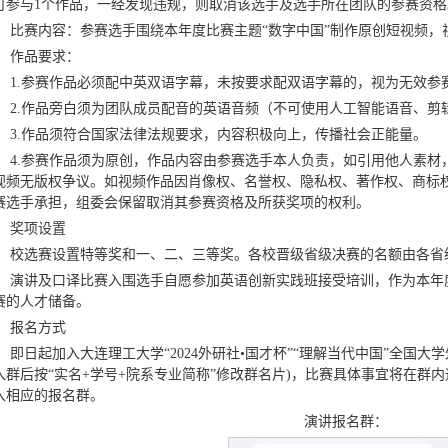
可参与
1
个作品，一经发现违规，则取消该选手及选手所在团队的参赛资格
比赛内容：
参赛选手围绕本年度比赛主题“数字中国”制作原创短视频，
作品要求：
1.
参赛作品必须配中英双语字幕，未按要求配双语字幕的，视为无效参
2.
作品旁白须为团队成员配音的英语音频（不可使用人工智能语音、剪
3.
作品须符合国家法律法规要求，内容积极向上，传播社会正能量。
4.
参赛作品须为原创，作品内容由参赛选手本人负责，如引用他人素材
视频无版权争议。如视频作品因肖像权、名誉权、隐私权、著作权、商标
赛选手承担，组委会保留取消其参赛资格及所获奖项的权利。
奖项设置
校选赛设置特等奖和一、二、三等奖。各校晋级省级决赛的名额由各省
演讲及口译比赛入围选手自愿参加英语创新实践班接受培训，作为本年
赛的人才储备。
报名方式
即日起加入大连理工大学“
2024
外研社•国才杯”“理解当代中国”全国大
入群后按“实名
+
学号
+
院系专业简称”修改群名片
)
，比赛具体事宜将在群内
入相应的报名群。
演讲报名群：