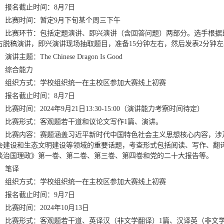
报名截止时间：
8
月
7
日
比赛时间：
暂定
9
月下旬某个周三下午
比赛环节：
包括定题演讲、即兴演讲（含回答问题）两部分。选手根据
右脱稿演讲，即兴演讲现场抽取题目，准备
15
分钟左右，然后发表
2
分钟左
演讲主题：
The Chinese Dragon Is Good
综合能力
组织方式：
学校组织统一在主校区参加大赛线上初赛
报名截止时间：
8
月
7
日
比赛时间：
2024
年
9
月
21
日
13:30-15:00
（演讲能力考察时间待定）
比赛形式：
客观题若干道和议论文写作
1
篇、演讲。
比赛内容：
赛题涵盖习近平新时代中国特色社会主义思想核心内容，涉
会建设和生态文明建设等领域的重要话题，考查形式包括阅读、写作、翻
谈治国理政》第一卷、第二卷、第三卷、第四卷和党的二十大报告等。
笔译
组织方式：
学校组织统一在主校区参加大赛线上初赛
报名截止时间：
9
月
7
日
比赛时间：
2024
年
10
月
13
日
比赛形式：
客观题若干道、英译汉（非文学翻译）
1
篇、汉译英（非文