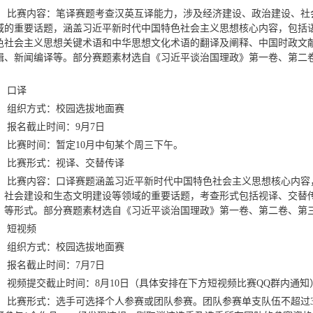
比赛内容：
笔译赛题考查汉英互译能力，涉及经济建设、政治建设、社
域的重要话题，涵盖习近平新时代中国特色社会主义思想核心内容，包括
色社会主义思想关键术语和中华思想文化术语的翻译及阐释、中国时政文
辑、新闻编译等。部分赛题素材选自《习近平谈治国理政》第一卷、第二
。
口译
组织方式：
校园选拔地面赛
报名截止时间：
9
月
7
日
比赛时间：
暂定
10
月中旬某个周三下午。
比赛形式：
视译、交替传译
比赛内容：口译赛题涵盖习近平新时代中国特色社会主义思想核心内容
、社会建设和生态文明建设等领域的重要话题，考查形式包括视译、交替
）等形式。部分赛题素材选自《习近平谈治国理政》第一卷、第二卷、第
短视频
组织方式：
校园选拔地面赛
报名截止时间：
7
月
7
日
视频提交截止时间：
8
月
10
日（具体安排在下方短视频比赛
QQ
群内通知
比赛形式：
选手可选择个人参赛或团队参赛。团队参赛单支队伍不超过