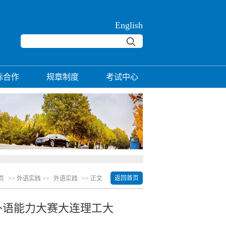
English
际合作
规章制度
考试中心
返回首页
页
>> 外语实践 >>
外语实践
>> 正文
学外语能力大赛大连理工大