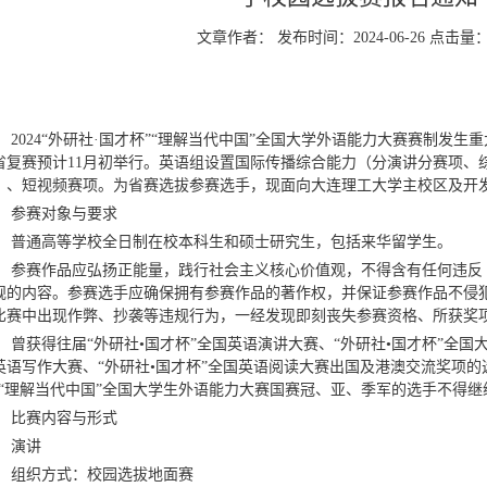
文章作者： 发布时间：2024-06-26 点击量
2024
“外研社·国才杯”“理解当代中国”全国大学外语能力大赛赛制发生
省复赛预计
11
月初举行。英语组设置国际传播综合能力（分演讲分赛项、
）、短视频赛项。为省赛选拔参赛选手，现面向大连理工大学主校区及开
参赛对象与要求
普通高等学校全日制在校本科生和硕士研究生，包括来华留学生。
参赛作品应弘扬正能量，践行社会主义核心价值观，不得含有任何违反
规的内容。参赛选手应确保拥有参赛作品的著作权，并保证参赛作品不侵
比赛中出现作弊、抄袭等违规行为，一经发现即刻丧失参赛资格、所获奖
曾获得往届“外研社•国才杯”全国英语演讲大赛、“外研社•国才杯”全国
英语写作大赛、“外研社•国才杯”全国英语阅读大赛出国及港澳交流奖项的
”“理解当代中国”全国大学生外语能力大赛国赛冠、亚、季军的选手不得
比赛内容与形式
演讲
组织方式：
校园选拔地面赛