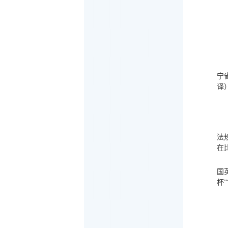
宁
译
法
在
国
杯