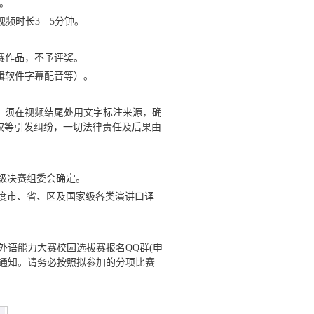
。
视频时长
3
—
5
分钟。
赛作品，不予评奖。
辑软件字幕配音等）。
，须在视频结尾处用文字标注来源，确
权等引发纠纷，一切法律责任及后果由
级决赛组委会确定。
度市、省、区及国家级各类演讲口译
学外语能力大赛校园选拔赛报名
QQ
群
(
申
通知。
请务必按照拟参加的分项比赛