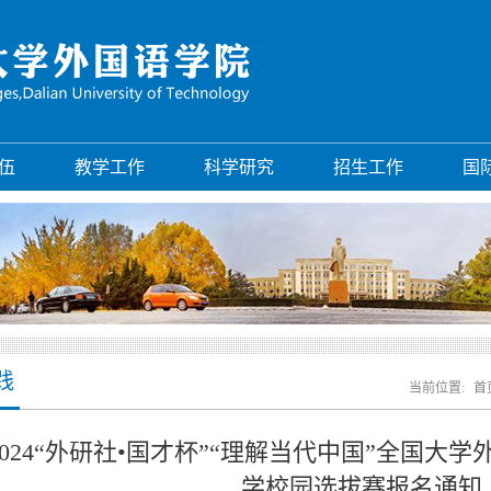
伍
教学工作
科学研究
招生工作
国
践
当前位置:
首
2024“外研社•国才杯”“理解当代中国”全国大
学校园选拔赛报名通知