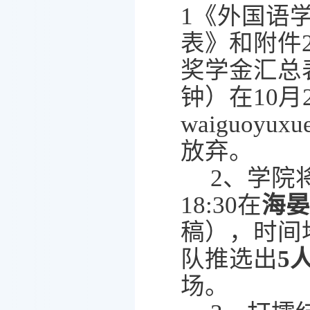
1
《外国语
表》和附件
奖学金汇总
钟）在
10
月
waiguoyuxue
放弃。
2
、学院
18:30
在
海晏
稿），时间
队推选出
5
场。