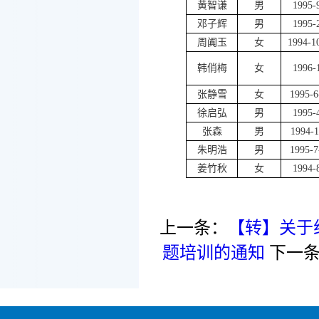
黄智谦
男
1995-
邓子辉
男
1995-
周阗玉
女
1994-1
韩俏梅
女
1996-
张静雪
女
1995-6
徐启弘
男
1995-
张森
男
1994-1
朱明浩
男
1995-7
姜竹秋
女
1994-
上一条：
【转】关于
题培训的通知
下一